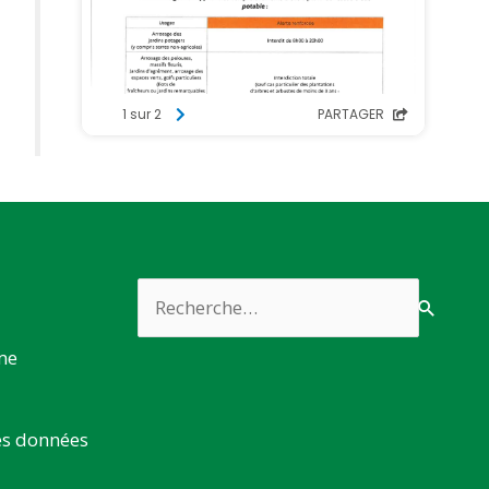
Rechercher :
rme
es données