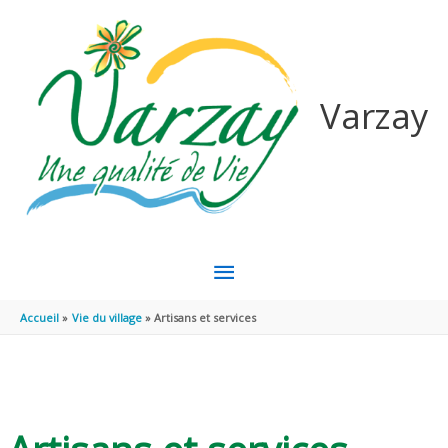
Aller au contenu
Aller au pied de page
Varzay
MENU
PRINCIPAL
Accueil
Vie du village
Artisans et services