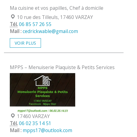
Ma cuisine et vos papilles, Chef à domicile
Localisation :
10 rue des Tilleuls, 17460 VARZAY
Tél.
06 85 57 26 55
Mail :
cedrickwable@gmail.com
VOIR PLUS
MPPS – Menuiserie Plaquiste & Petits Services
Localisation :
17460 VARZAY
Tél.
06 02 35 14 51
Mail :
mpps17@outlook.com