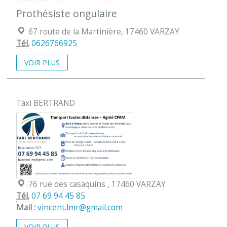
Prothésiste ongulaire
Localisation :
67 route de la Martinière, 17460 VARZAY
Tél.
0626766925
VOIR PLUS
Taxi BERTRAND
Localisation :
76 rue des casaquins , 17460 VARZAY
Tél.
07 69 94 45 85
Mail :
vincent.lmr@gmail.com
VOIR PLUS