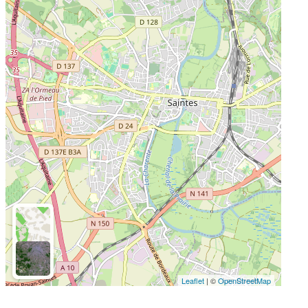
Leaflet
| ©
OpenStreetMap