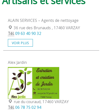
Artisans et services
ALAIN SERVICES – Agents de nettoyage
Localisation :
36 rue des Brunauds , 17460 VARZAY
Tél.
09 63 40 90 32
VOIR PLUS
Alex Jardin
Localisation :
rue du couraud, 17460 VARZAY
Tél.
06 78 75 02 94