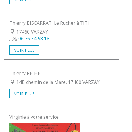
Thierry BISCARRAT, Le Rucher à TITI
Localisation :
17460 VARZAY
Tél.
06 76 34 58 18
VOIR PLUS
Thierry PICHET
Localisation :
14B chemin de la Mare, 17460 VARZAY
VOIR PLUS
Virginie à votre service