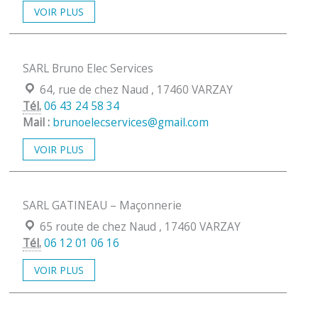
VOIR PLUS
SARL Bruno Elec Services
Localisation :
64, rue de chez Naud , 17460 VARZAY
Tél.
06 43 24 58 34
Mail :
brunoelecservices@gmail.com
VOIR PLUS
SARL GATINEAU – Maçonnerie
Localisation :
65 route de chez Naud , 17460 VARZAY
Tél.
06 12 01 06 16
VOIR PLUS