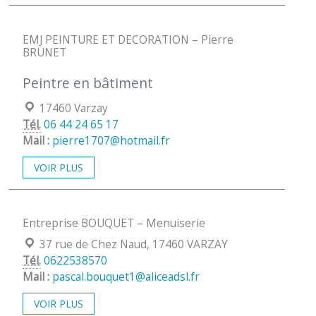
EMJ PEINTURE ET DECORATION – Pierre
BRUNET
Peintre en bâtiment
Localisation :
17460 Varzay
Tél.
06 44 24 65 17
Mail :
pierre1707@hotmail.fr
VOIR PLUS
Entreprise BOUQUET – Menuiserie
Localisation :
37 rue de Chez Naud, 17460 VARZAY
Tél.
0622538570
Mail :
pascal.bouquet1@aliceadsl.fr
VOIR PLUS