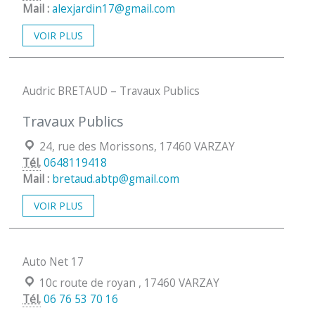
Mail :
alexjardin17@gmail.com
VOIR PLUS
Audric BRETAUD – Travaux Publics
Travaux Publics
Localisation :
24, rue des Morissons, 17460 VARZAY
Tél.
0648119418
Mail :
bretaud.abtp@gmail.com
VOIR PLUS
Auto Net 17
Localisation :
10c route de royan , 17460 VARZAY
Tél.
06 76 53 70 16