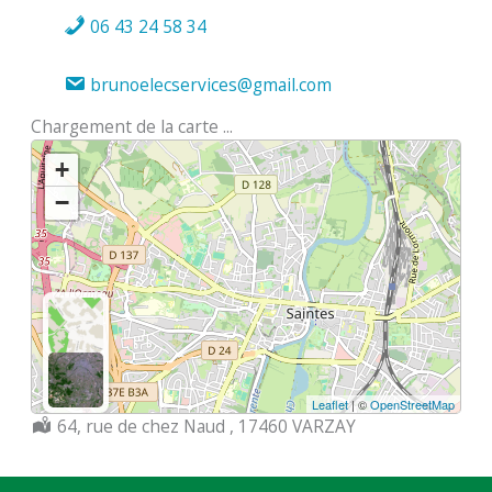
06 43 24 58 34
brunoelecservices@gmail.com
Chargement de la carte ...
+
−
Leaflet
| ©
OpenStreetMap
Localisation :
64, rue de chez Naud , 17460 VARZAY