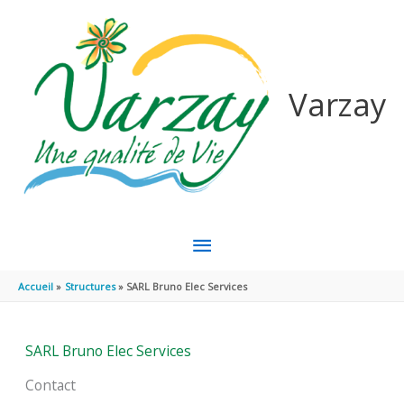
Aller au contenu
Aller au pied de page
Varzay
MENU
PRINCIPAL
Accueil
Structures
SARL Bruno Elec Services
SARL Bruno Elec Services
Contact