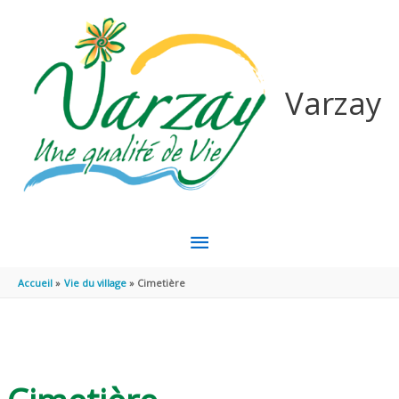
Aller au contenu
Aller au pied de page
Varzay
MENU
PRINCIPAL
Accueil
Vie du village
Cimetière