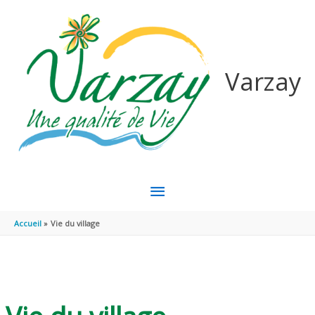
Aller au contenu
Aller au pied de page
Varzay
MENU
PRINCIPAL
Accueil
Vie du village