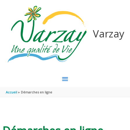
Aller au contenu
Aller au pied de page
Varzay
MENU
PRINCIPAL
Accueil
Démarches en ligne