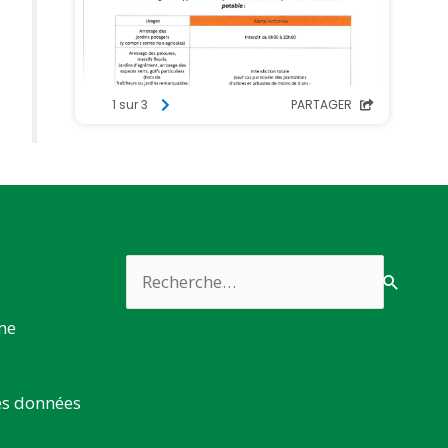
Rechercher :
rme
es données