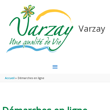
Aller au contenu
Aller au pied de page
Varzay
MENU
PRINCIPAL
Accueil
Démarches en ligne