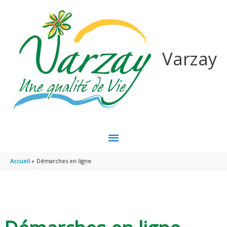
Aller au contenu
Aller au pied de page
Varzay
MENU
PRINCIPAL
Accueil
Démarches en ligne