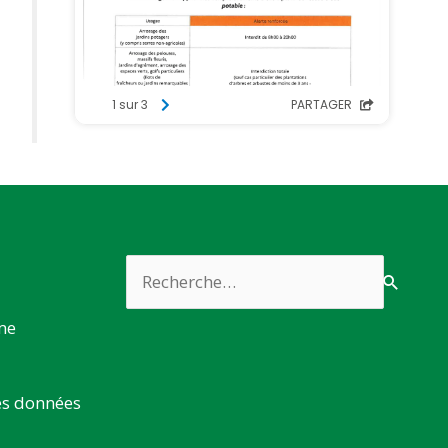
Rechercher :
rme
es données