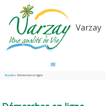
Aller au contenu
Aller au pied de page
Varzay
MENU
PRINCIPAL
Accueil
Démarches en ligne