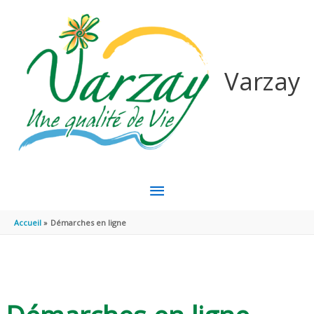
Aller au contenu
Aller au pied de page
Varzay
MENU
PRINCIPAL
Accueil
Démarches en ligne