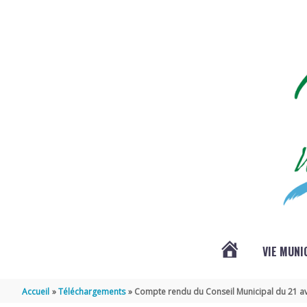
Aller au contenu
Aller au pied de page
VIE MUNI
ACTUALITÉS
Accueil
Téléchargements
Compte rendu du Conseil Municipal du 21 av