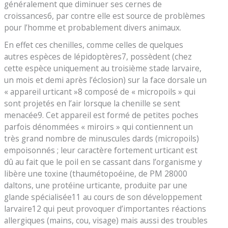
généralement que diminuer ses cernes de
croissances6, par contre elle est source de problèmes
pour l’homme et probablement divers animaux.
En effet ces chenilles, comme celles de quelques
autres espèces de lépidoptères7, possèdent (chez
cette espèce uniquement au troisième stade larvaire,
un mois et demi après l’éclosion) sur la face dorsale un
« appareil urticant »8 composé de « micropoils » qui
sont projetés en l’air lorsque la chenille se sent
menacée9. Cet appareil est formé de petites poches
parfois dénommées « miroirs » qui contiennent un
très grand nombre de minuscules dards (micropoils)
empoisonnés ; leur caractère fortement urticant est
dû au fait que le poil en se cassant dans l’organisme y
libère une toxine (thaumétopoéine, de PM 28000
daltons, une protéine urticante, produite par une
glande spécialisée11 au cours de son développement
larvaire12 qui peut provoquer d’importantes réactions
allergiques (mains, cou, visage) mais aussi des troubles