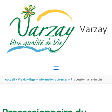
Aller au contenu
Aller au pied de page
Varzay
MENU
PRINCIPAL
Accueil
Vie du village
Informations diverses
Processionnaire du pin