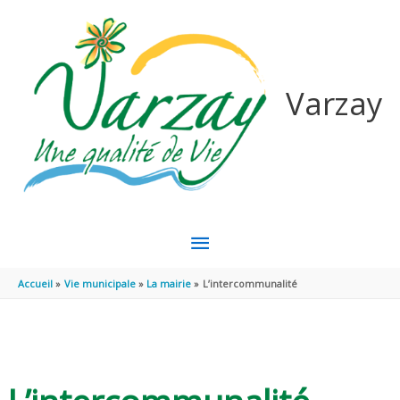
Aller au contenu
Aller au pied de page
Varzay
MENU
PRINCIPAL
Accueil
Vie municipale
La mairie
L’intercommunalité