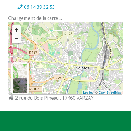
06 14 39 32 53
Chargement de la carte ...
+
−
Leaflet
| ©
OpenStreetMap
Localisation :
2 rue du Bois Pineau , 17460 VARZAY