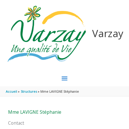
Aller au contenu
Aller au pied de page
Varzay
MENU
PRINCIPAL
Accueil
Structures
Mme LAVIGNE Stéphanie
Mme LAVIGNE Stéphanie
Contact