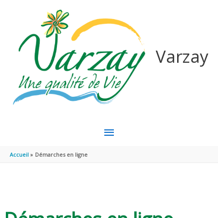
Aller au contenu
Aller au pied de page
Varzay
MENU
PRINCIPAL
Accueil
Démarches en ligne