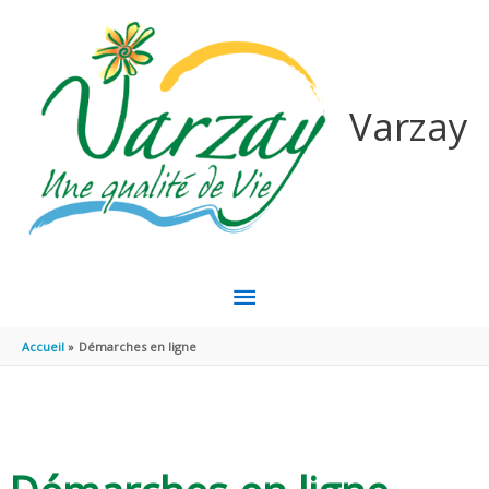
Aller au contenu
Aller au pied de page
Varzay
MENU
PRINCIPAL
Accueil
Démarches en ligne