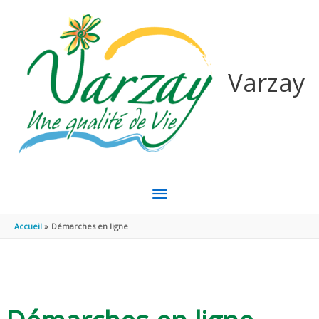
Aller au contenu
Aller au pied de page
Varzay
MENU
PRINCIPAL
Accueil
Démarches en ligne