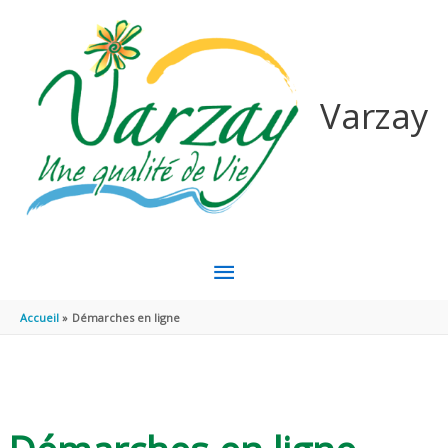
Aller au contenu
Aller au pied de page
Varzay
MENU
PRINCIPAL
Accueil
Démarches en ligne