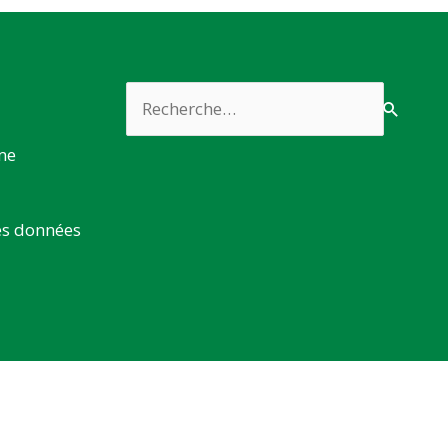
Rechercher :
rme
es données