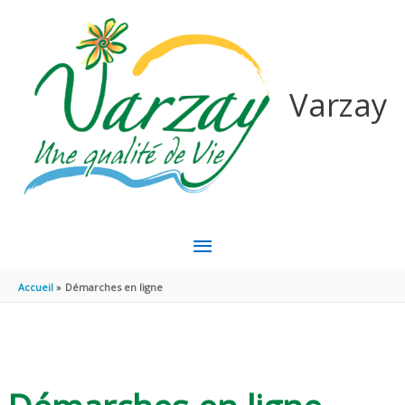
Aller au contenu
Aller au pied de page
Varzay
MENU
PRINCIPAL
Accueil
Démarches en ligne