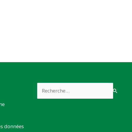
Rechercher :
rme
es données