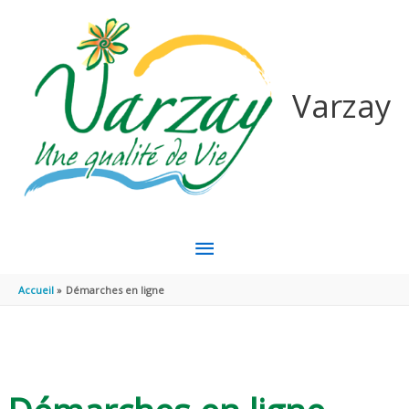
Aller au contenu
Aller au pied de page
Varzay
MENU
PRINCIPAL
Accueil
Démarches en ligne