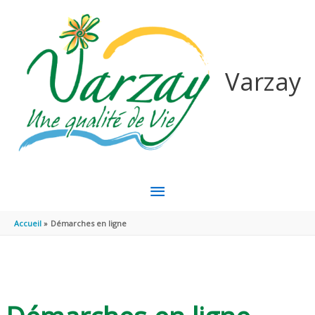
Aller au contenu
Aller au pied de page
Varzay
MENU
PRINCIPAL
Accueil
Démarches en ligne