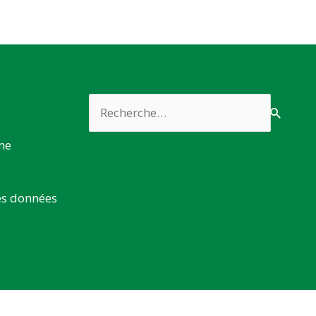
Rechercher :
rme
es données