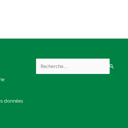
Rechercher :
rme
es données