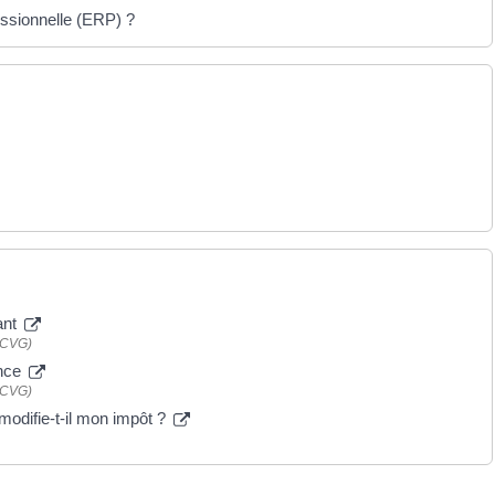
essionnelle (ERP) ?
ant
NACVG)
ance
NACVG)
modifie-t-il mon impôt ?