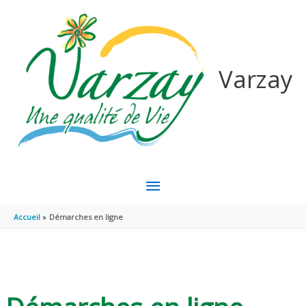
Aller au contenu
Aller au pied de page
Varzay
MENU
PRINCIPAL
Accueil
Démarches en ligne