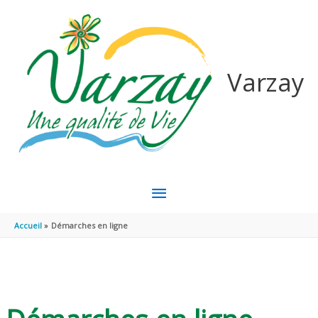
Aller au contenu
Aller au pied de page
Varzay
MENU
PRINCIPAL
Accueil
Démarches en ligne