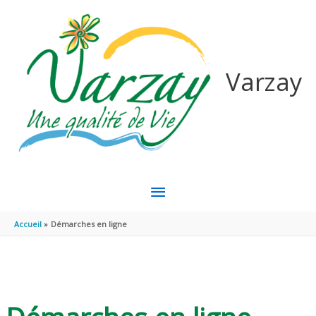
Aller au contenu
Aller au pied de page
Varzay
MENU
PRINCIPAL
Accueil
Démarches en ligne