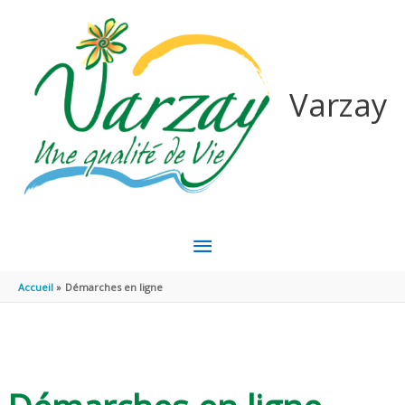
Aller au contenu
Aller au pied de page
Varzay
MENU
PRINCIPAL
Accueil
Démarches en ligne