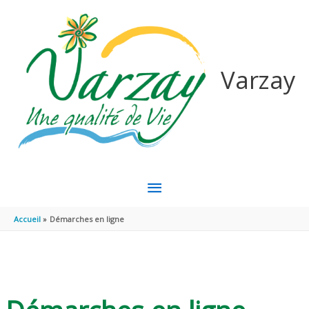
Aller au contenu
Aller au pied de page
Varzay
MENU
PRINCIPAL
Accueil
Démarches en ligne