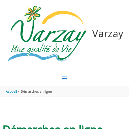
Aller au contenu
Aller au pied de page
Varzay
MENU
PRINCIPAL
Accueil
Démarches en ligne