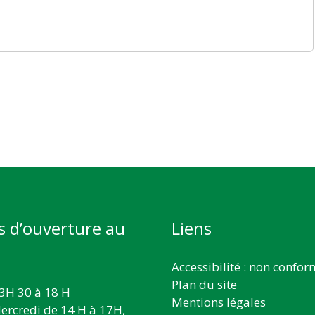
s d’ouverture au
Liens
Accessibilité : non confo
Plan du site
3H 30 à 18 H
Mentions légales
ercredi de 14 H à 17H,