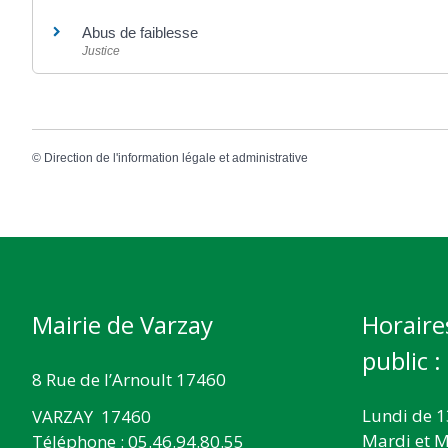
Abus de faiblesse
Justice
©
Direction de l'information légale et administrative
Mairie de Varzay
Horaire
public :
8 Rue de l’Arnoult 17460
Lundi de 1
VARZAY 17460
Mardi et M
Téléphone : 05.46.94.80.55