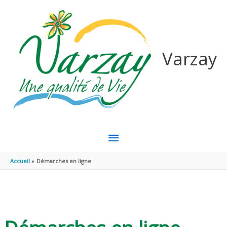
Aller au contenu
Aller au pied de page
Varzay
MENU
PRINCIPAL
Accueil
Démarches en ligne