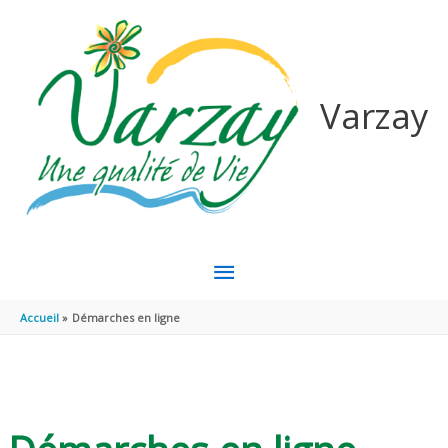
Aller au contenu
Aller au pied de page
Varzay
MENU
PRINCIPAL
Accueil
Démarches en ligne