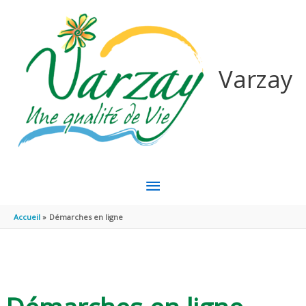
Aller au contenu
Aller au pied de page
Varzay
MENU
PRINCIPAL
Accueil
Démarches en ligne