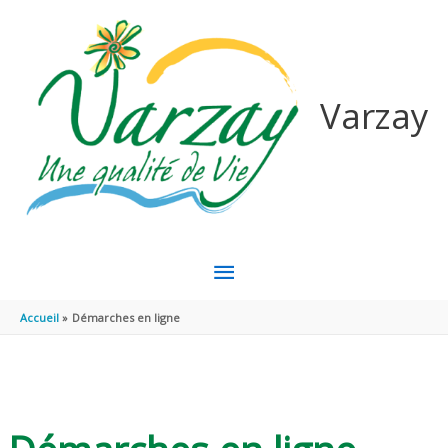
Aller au contenu
Aller au pied de page
Varzay
MENU
PRINCIPAL
Accueil
Démarches en ligne