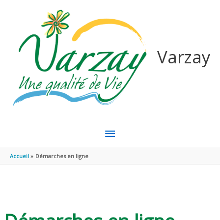
Aller au contenu
Aller au pied de page
Varzay
MENU
PRINCIPAL
Accueil
Démarches en ligne