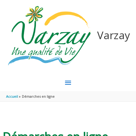
Aller au contenu
Aller au pied de page
Varzay
MENU
PRINCIPAL
Accueil
Démarches en ligne