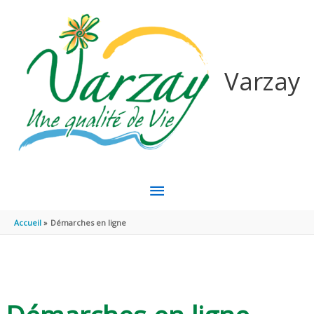
Aller au contenu
Aller au pied de page
Varzay
MENU
PRINCIPAL
Accueil
Démarches en ligne