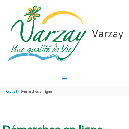
Aller au contenu
Aller au pied de page
Varzay
MENU
PRINCIPAL
Accueil
Démarches en ligne