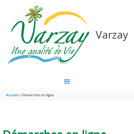
Aller au contenu
Aller au pied de page
Varzay
MENU
PRINCIPAL
Accueil
Démarches en ligne