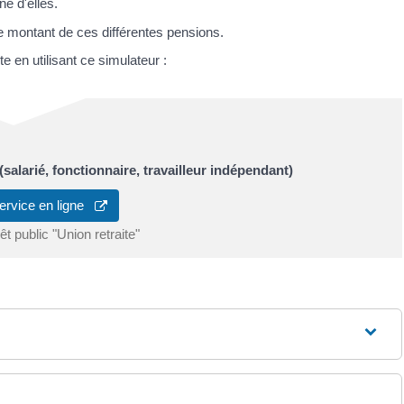
e d'elles.
le montant de ces différentes pensions.
 en utilisant ce simulateur :
salarié, fonctionnaire, travailleur indépendant)
ervice en ligne
t public "Union retraite"