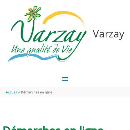
Aller au contenu
Aller au pied de page
Varzay
MENU
PRINCIPAL
Accueil
Démarches en ligne