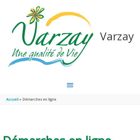
Aller au contenu
Aller au pied de page
Varzay
MENU
PRINCIPAL
Accueil
Démarches en ligne