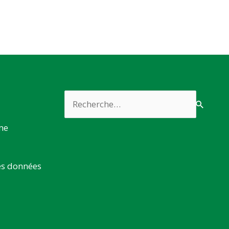
Rechercher :
rme
es données