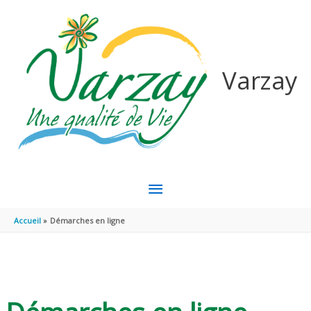
Aller au contenu
Aller au pied de page
Varzay
MENU
PRINCIPAL
Accueil
Démarches en ligne