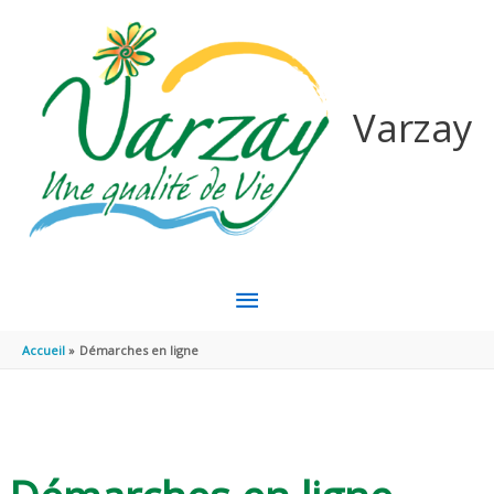
Aller au contenu
Aller au pied de page
Varzay
MENU
PRINCIPAL
Accueil
Démarches en ligne