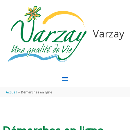
Aller au contenu
Aller au pied de page
Varzay
MENU
PRINCIPAL
Accueil
Démarches en ligne